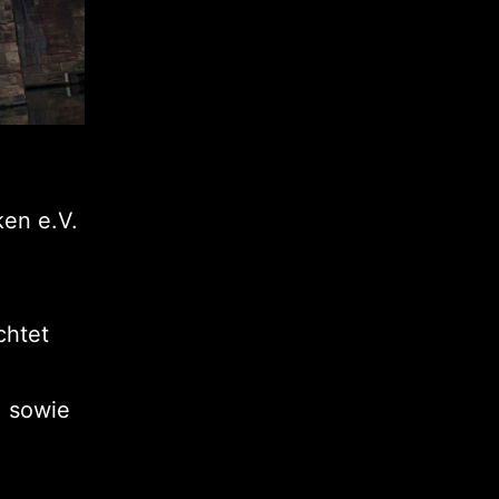
ken e.V.
chtet
, sowie