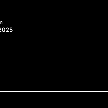
tion
m
 2025