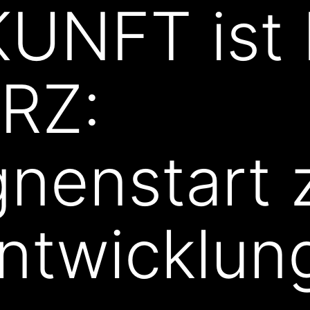
KUNFT ist
RZ:
nenstart 
ntwicklun