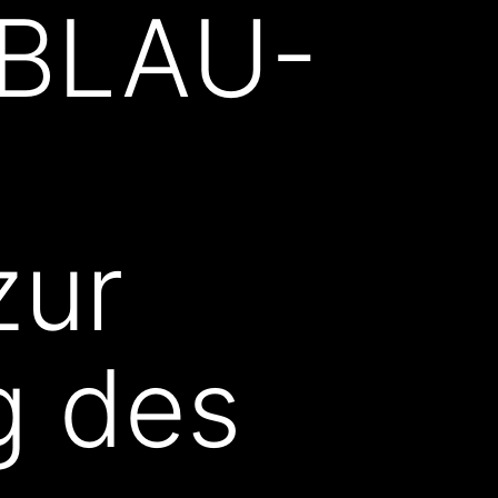
 BLAU-
zur
g des