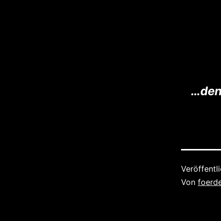
…denn
Veröffentl
Von
foerde