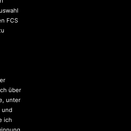
ch
Auswahl
den FCS
zu
er
ich über
e, unter
- und
e ich
winnung