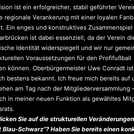
sion ist ein erfolgreicher, stabil geführter Verei
fe regionale Verankerung mit einer loyalen Fanb
t. Ein enges und konstruktives Zusammenspiel 
arbrücken ist dabei essenziell, da der Verein di
ische Identität widerspiegelt und wir nur geme
ukturellen Voraussetzungen für den Profifußball
en können. Oberbürgermeister Uwe Conradt ist
ch bestens bekannt. Ich freue mich bereits auf 
ehen am Tag nach der Mitgliederversammlung 
ich in meiner neuen Funktion als gewähltes Mit
srats.
licken Sie auf die strukturellen Veränderunge
t Blau-Schwarz“? Haben Sie bereits einen kon