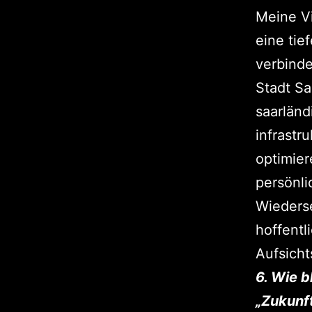
Meine Vi
eine tie
verbinde
Stadt Sa
saarländ
infrastr
optimier
persönli
Wieders
hoffentl
Aufsicht
6. Wie b
„Zukunf