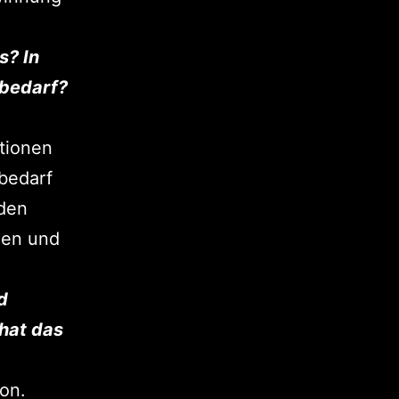
s? In
sbedarf?
itionen
 bedarf
 den
den und
d
hat das
on.