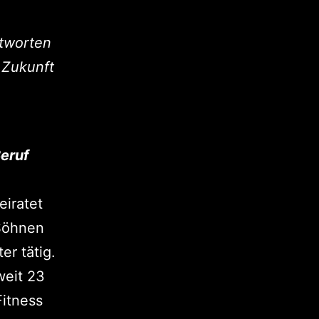
ntworten
„Zukunft
Beruf
eiratet
 Söhnen
er tätig.
weit 23
Fitness