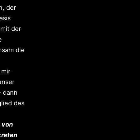
n, der
asis
mit der
e
insam die
 mir
unser
– dann
glied des
n von
kreten