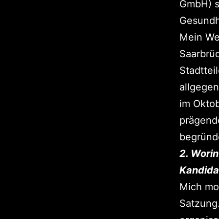
GmbH) s
Gesundh
Mein We
Saarbrü
Stadttei
allgegen
im Okto
prägende
begründ
2. Worin
Kandida
Mich mot
Satzung.