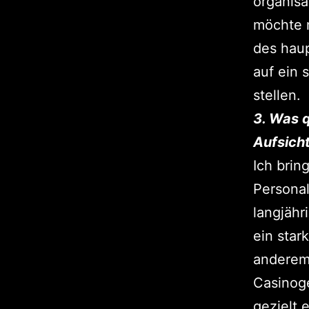
organisa
möchte 
des haup
auf ein 
stellen.
3. Was q
Aufsich
Ich brin
Persona
langjähr
ein star
anderem 
Casinoge
gezielt