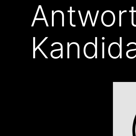
Antwor
Kandida