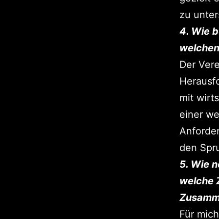
zu unter
4. Wie b
welchen
Der Vere
Herausfo
mit wirt
einer we
Anforde
den Spru
5. Wie 
welche 
Zusamme
Für mich