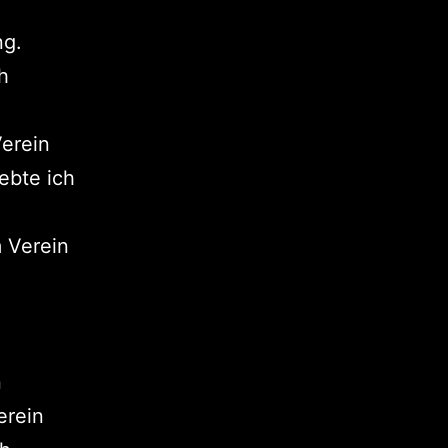
ng.
h
Verein
ebte ich
 Verein
n
erein